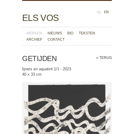
NL
FR
ELS VOS
WERKEN
NIEUWS
BIO
TEKSTEN
ARCHIEF
CONTACT
GETIJDEN
« TERUG
lijnets en aquatint 1/1 - 2023
40 x 33 cm